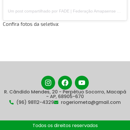
Um post compartilhado por FADE | Federação Amapaense de Desporto Escolar (@fadeapoficial)
Confira fotos da seletiva:
R. Cândido Mendes, 20 - Perpétuo Socorro, Macapá
- AP, 68905-670
(96) 98112-4329
rogeriometa@gmail.com
Todos os direitos reservados