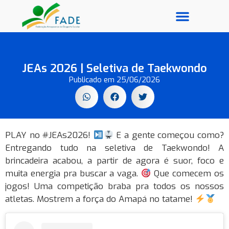
Galeria de Fotos
JEAs 2026 | Seletiva de Taekwondo
Publicado em
25/06/2026
PLAY no #JEAs2026!
E a gente começou como?
Entregando tudo na seletiva de Taekwondo! A
brincadeira acabou, a partir de agora é suor, foco e
muita energia pra buscar a vaga.
Que comecem os
jogos! Uma competição braba pra todos os nossos
atletas. Mostrem a força do Amapá no tatame!