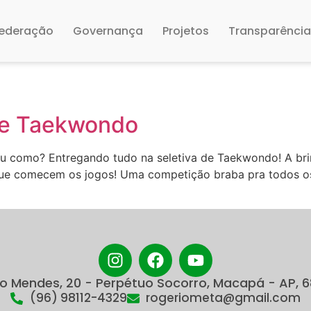
ederação
Governança
Projetos
Transparênci
 de Taekwondo
 como? Entregando tudo na seletiva de Taekwondo! A brinc
e comecem os jogos! Uma competição braba pra todos os
do Mendes, 20 - Perpétuo Socorro, Macapá - AP, 
(96) 98112-4329
rogeriometa@gmail.com