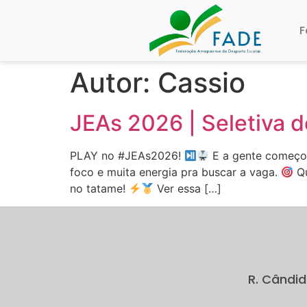
F
Autor:
Cassio
JEAs 2026 | Seletiva
PLAY no #JEAs2026!
E a gente começou
foco e muita energia pra buscar a vaga.
Qu
no tatame!
Ver essa […]
R. Cândi